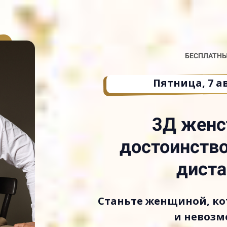
БЕСПЛАТНЫ
Пятница, 7 ав
3Д женс
достоинство
диста
Станьте женщиной, ко
и невозм