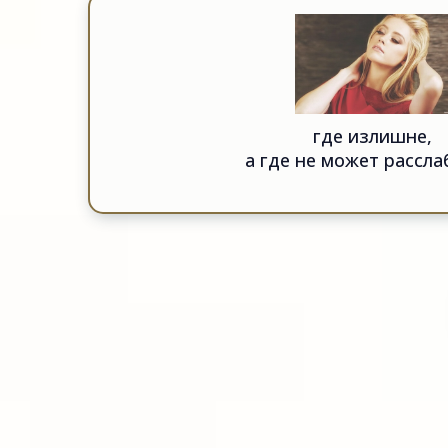
где излишне,
а где не может рассла