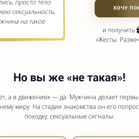
лись, просто тело
ХОЧУ ПО
юю сeксуальность,
ужчина на такое
и получить
«Жесты. Разже
Но вы же «не такая»!
т, а в движениях — да. Мужчина делает первый
ему миру. На стадии знакомства он его попрост
походку, сeксуальные сигналы: